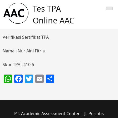
Skip
Tes TPA
to
content
Online AAC
Verifikasi Sertifikat TPA
Nama : Nur Aini Fitria
Skor TPA : 410,6
WhatsApp
Facebook
Twitter
Email
Share
PT. Academic Assessment Center | Jl. Perintis