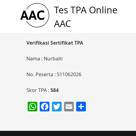
Skip
Tes TPA Online
to
content
AAC
Verifikasi Sertifikat TPA
Nama : Nurbaiti
No. Peserta : 511062026
Skor TPA :
584
WhatsApp
Facebook
Twitter
Email
Share