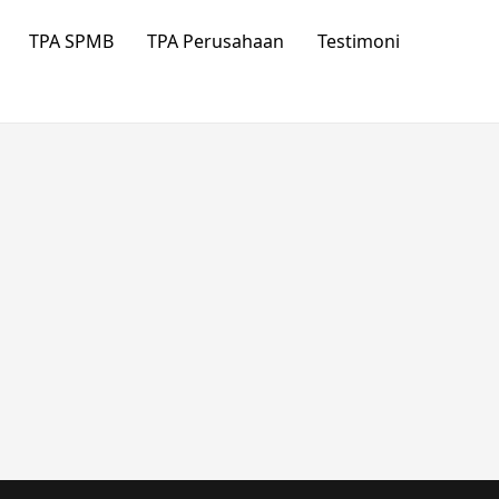
TPA SPMB
TPA Perusahaan
Testimoni