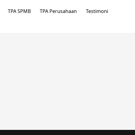
TPA SPMB
TPA Perusahaan
Testimoni