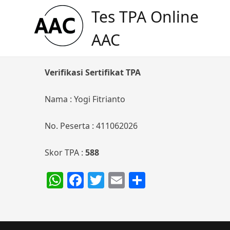
Skip
Tes TPA Online
to
content
AAC
Verifikasi Sertifikat TPA
Nama : Yogi Fitrianto
No. Peserta : 411062026
Skor TPA :
588
WhatsApp
Facebook
Twitter
Email
Share