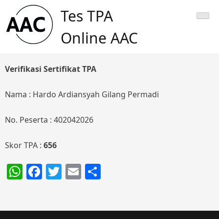
Skip
Tes TPA
to
content
Online AAC
Verifikasi Sertifikat TPA
Nama : Hardo Ardiansyah Gilang Permadi
No. Peserta : 402042026
Skor TPA :
656
WhatsApp
Facebook
Twitter
Email
Share