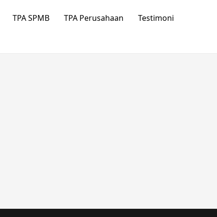
TPA SPMB
TPA Perusahaan
Testimoni