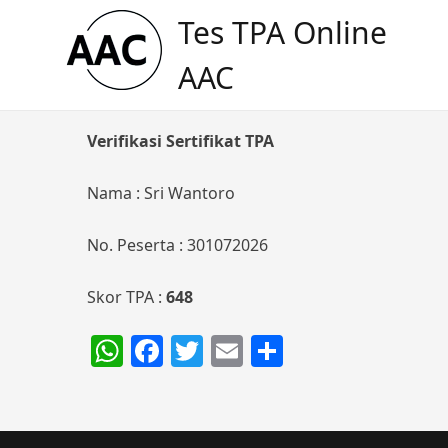
Skip
Tes TPA Online
to
content
AAC
Verifikasi Sertifikat TPA
Nama : Sri Wantoro
No. Peserta : 301072026
Skor TPA :
648
WhatsApp
Facebook
Twitter
Email
Share