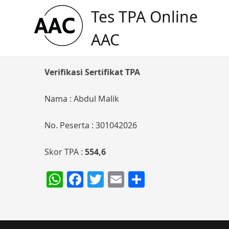
Skip
Tes TPA Online
to
content
AAC
Verifikasi Sertifikat TPA
Nama : Abdul Malik
No. Peserta : 301042026
Skor TPA :
554,6
WhatsApp
Facebook
Twitter
Email
Share