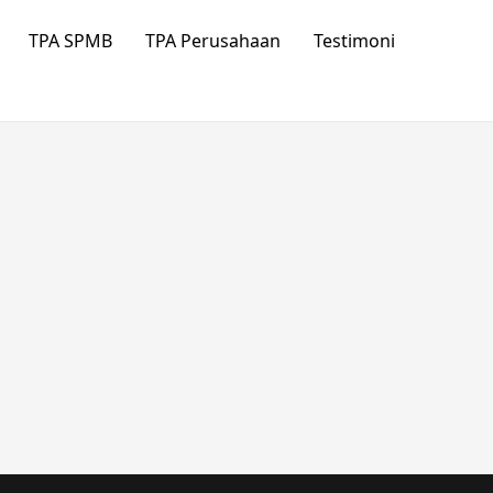
TPA SPMB
TPA Perusahaan
Testimoni