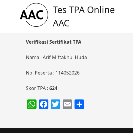
Skip
Tes TPA Online
to
content
AAC
Verifikasi Sertifikat TPA
Nama : Arif Miftakhul Huda
No. Peserta : 114052026
Skor TPA :
624
WhatsApp
Facebook
Twitter
Email
Share