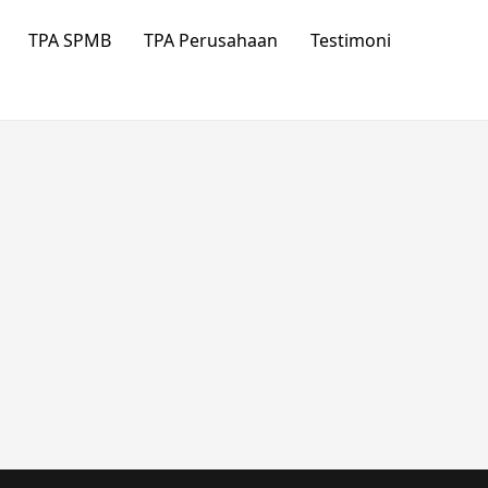
TPA SPMB
TPA Perusahaan
Testimoni