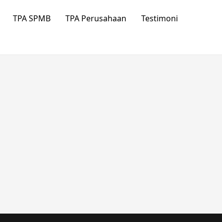
TPA SPMB
TPA Perusahaan
Testimoni