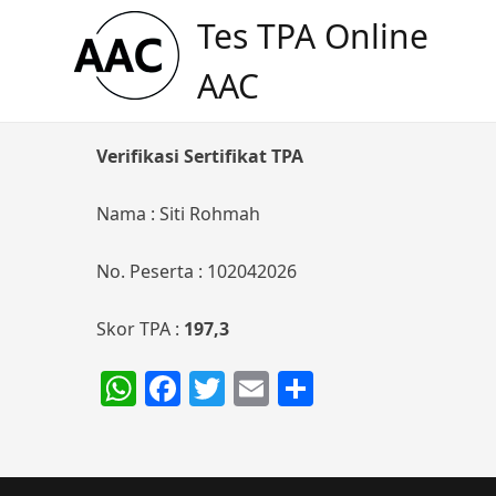
Skip
Tes TPA Online
to
content
AAC
Verifikasi Sertifikat TPA
Nama : Siti Rohmah
No. Peserta : 102042026
Skor TPA :
197,3
WhatsApp
Facebook
Twitter
Email
Share