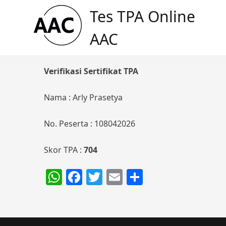
Skip
Tes TPA Online
to
content
AAC
Verifikasi Sertifikat TPA
Nama : Arly Prasetya
No. Peserta : 108042026
Skor TPA :
704
WhatsApp
Facebook
Twitter
Email
Share