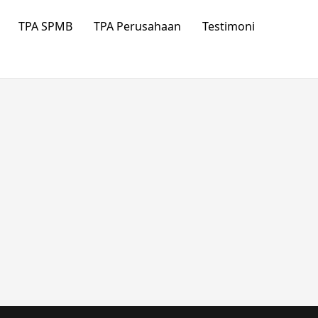
TPA SPMB
TPA Perusahaan
Testimoni